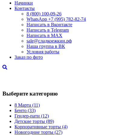
Начинки
Контакты
8 (800) 100-09-26
WhatsApp +7 (995) 782-82-74
Написать в Вконтакте
Написать в Telegram
Написать в MAX
sale@сладкоежкин.рф
Наша группа в ВК
Условия работы
Заказ по фото
Торты на Годовщину
Выберите категорию
8 Марта
(11)
Бенто
(33)
Гендер-пати
(12)
Детские торты
(89)
Корпоративные торты
(4)
Новогодние торты
(27)