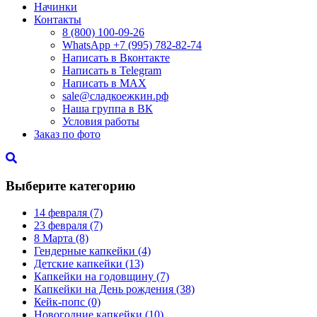
Начинки
Контакты
8 (800) 100-09-26
WhatsApp +7 (995) 782-82-74
Написать в Вконтакте
Написать в Telegram
Написать в MAX
sale@сладкоежкин.рф
Наша группа в ВК
Условия работы
Заказ по фото
Выберите категорию
14 февраля
(7)
23 февраля
(7)
8 Марта
(8)
Гендерные капкейки
(4)
Детские капкейки
(13)
Капкейки на годовщину
(7)
Капкейки на День рождения
(38)
Кейк-попс
(0)
Новогодние капкейки
(10)