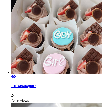
"Шоколадки"
₽
No reviews