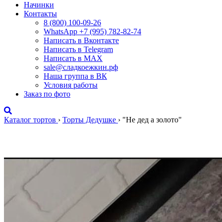
Начинки
Контакты
8 (800) 100-09-26
WhatsApp +7 (995) 782-82-74
Написать в Вконтакте
Написать в Telegram
Написать в MAX
sale@сладкоежкин.рф
Наша группа в ВК
Условия работы
Заказ по фото
Каталог тортов
›
Торты Дедушке
›
"Не дед а золото"
"Не дед а золото"