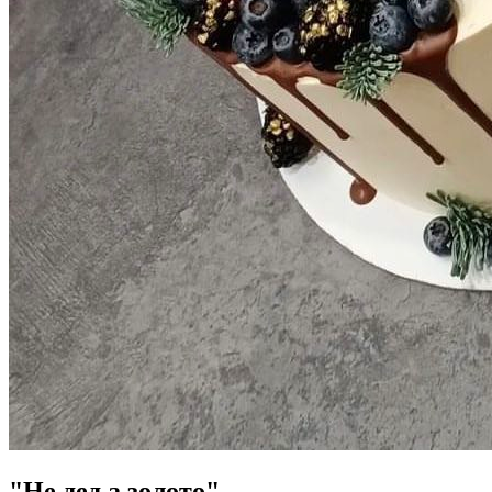
"Не дед а золото"