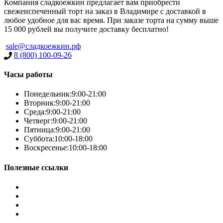
Компания сладкоежкин предлагает вам приобрести
свежеиспеченный торт на заказ в Владимире с доставкой в
любое удобное для вас время. При заказе торта на сумму выше
15 000 рублей вы получите доставку бесплатно!
sale@сладкоежкин.рф
8 (800) 100-09-26
Часы работы
Понедельник:
9:00-21:00
Вторник:
9:00-21:00
Среда:
9:00-21:00
Четверг:
9:00-21:00
Пятница:
9:00-21:00
Суббота:
10:00-18:00
Воскресенье:
10:00-18:00
Полезные ссылки
Условия работы
Заказ по фото
Контакты
Наша группа вконтакте