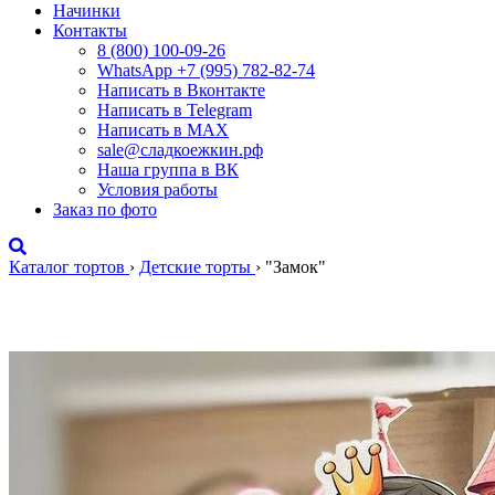
Начинки
Контакты
8 (800) 100-09-26
WhatsApp +7 (995) 782-82-74
Написать в Вконтакте
Написать в Telegram
Написать в MAX
sale@сладкоежкин.рф
Наша группа в ВК
Условия работы
Заказ по фото
Каталог тортов
›
Детские торты
›
"Замок"
"Замок"